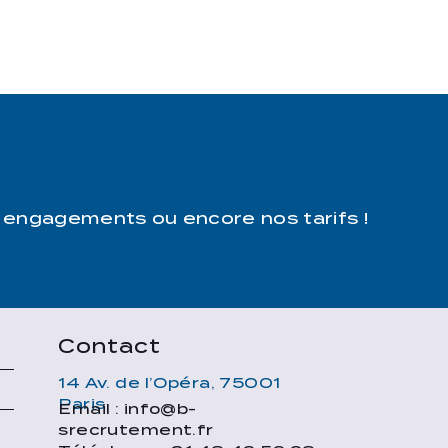
 engagements ou encore nos tarifs !
Contact
14 Av. de l’Opéra, 75001
Paris
Email : info@b-
e
srecrutement.fr