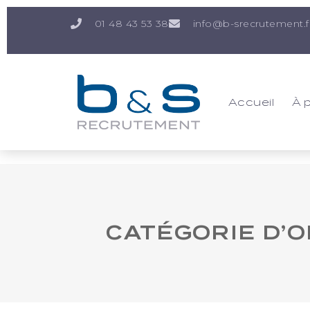
01 48 43 53 38
info@b-srecrutement.f
Accueil
À 
CATÉGORIE D’O