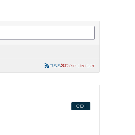
RSS
Réinitialiser
CDI