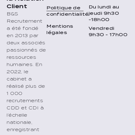
Client
Du lundi au
Politique de
jeudi 9h30
B&S
confidentialité
-18h00
Recrutement
Mentions
Vendredi
a été fondé
légales
9h30 - 17h00
en 2013 par
deux associés
passionnés de
ressources
humaines. En
2022, le
cabinet a
réalisé plus de
1 000
recrutements
CDD et CDI à
l’échelle
nationale,
enregistrant