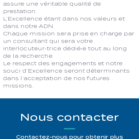
assure une véritable qualité de
prestation.
L’Excellence étant dans nos valeurs et
dans notre ADN.
Chaque mission sera prise en charge par
un consultant qui sera votre
interlocuteur•trice dédié•e tout au long
de la recherche.
Le respect des engagements et notre
souci d’Excellence seront déterminants
dans l’acceptation de nos futures
missions.
Nous contacter
Contactez-nous pour obtenir plus