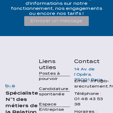
d’informations sur notre
fonctionnement, nos engagements
ou encore nos tarifs !
Envoyer un message
Liens
Contact
utiles
14 Av. de
Postes à
l’Opéra,
pourvoir
75001 Paris
Email : info@b-
srecrutement.f
Candidature
Spécialiste
Téléphone :
spontanée
01 48 43 53
N°1 des
38
Espace
métiers de
Entreprise
Horaires :
la Relation