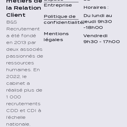
métiers de
Entreprise
Horaires :
la Relation
Client
Du lundi au
Politique de
jeudi 9h30
B&S
confidentialité
-18h00
Recrutement
Mentions
Vendredi
a été fondé
légales
9h30 - 17h00
en 2013 par
deux associés
passionnés de
ressources
humaines. En
2022, le
cabinet a
réalisé plus de
1 000
recrutements
CDD et CDI à
l’échelle
nationale,