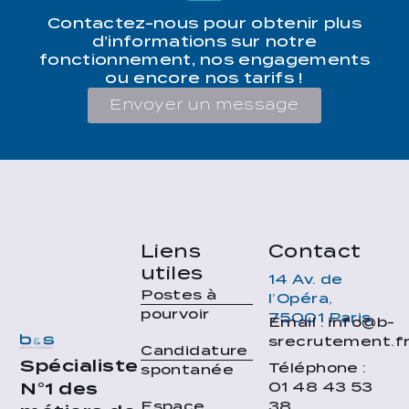
Contactez-nous pour obtenir plus
d’informations sur notre
fonctionnement, nos engagements
ou encore nos tarifs !
Envoyer un message
Liens
Contact
utiles
14 Av. de
Postes à
l’Opéra,
pourvoir
75001 Paris
Email : info@b-
srecrutement.f
Candidature
Spécialiste
Téléphone :
spontanée
01 48 43 53
N°1 des
38
Espace