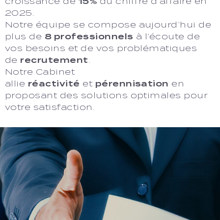
croissance de
15%
du chiffre d’affaire en
2025.
Notre équipe se compose aujourd’hui de
plus de
8 professionnels
à l’écoute de
vos besoins et de vos problématiques
de
recrutement
.
Notre Cabinet
allie
réactivité
et
pérennisation
en
proposant des solutions optimales pour
votre satisfaction.