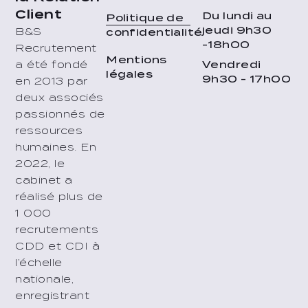
Client
Du lundi au
Politique de
jeudi 9h30
B&S
confidentialité
-18h00
Recrutement
Mentions
Vendredi
a été fondé
légales
9h30 - 17h00
en 2013 par
deux associés
passionnés de
ressources
humaines. En
2022, le
cabinet a
réalisé plus de
1 000
recrutements
CDD et CDI à
l’échelle
nationale,
enregistrant