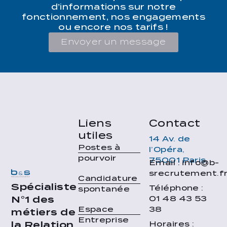
d’informations sur notre
fonctionnement, nos engagements
ou encore nos tarifs !
Envoyer un message
Liens
Contact
utiles
14 Av. de
Postes à
l’Opéra,
pourvoir
75001 Paris
Email : info@b-
srecrutement.f
Candidature
Spécialiste
Téléphone :
spontanée
01 48 43 53
N°1 des
38
Espace
métiers de
Entreprise
Horaires :
la Relation