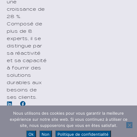
une
croissance de
28 %.
Composé de
plus de 8
experts, il se
distingue par
sa réactivité
et sa capacité
à fournir des
solutions
durables aux
besoins de
ses clients.
Nous utilisons des cookies pour vous garantir la meilleure
expérience sur notre site web. Si vous continuez à utiliser ce
site, nous supposerons que vous en êtes satisfait.
Ok
Non
Politique de confidentialité