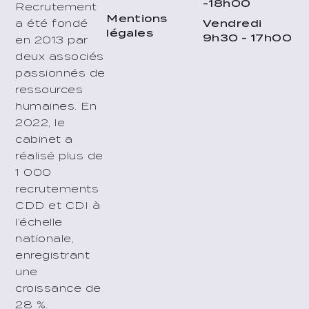
-18h00
Recrutement
Mentions
Vendredi
a été fondé
légales
9h30 - 17h00
en 2013 par
deux associés
passionnés de
ressources
humaines. En
2022, le
cabinet a
réalisé plus de
1 000
recrutements
CDD et CDI à
l’échelle
nationale,
enregistrant
une
croissance de
28 %.