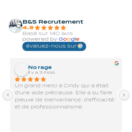
B&S Recrutement
4.9
Basé sur 140 avis
powered by
G
o
o
g
l
e
évaluez-nous sur
No rage
il y a 3 mois
Un grand merci à Cindy qui a était 
d'une aide précieuse. Elle a su faire 
preuve de bienveillance, d'efficacité 
et de professionnalisme.