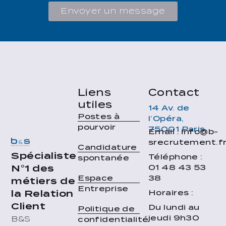
Envoyer un message
Liens
Contact
utiles
14 Av. de
Postes à
l’Opéra,
pourvoir
75001 Paris
Email : info@b-
srecrutement.f
Candidature
Spécialiste
Téléphone :
spontanée
01 48 43 53
N°1 des
38
Espace
métiers de
Entreprise
Horaires :
la Relation
Client
Du lundi au
Politique de
jeudi 9h30
B&S
confidentialité