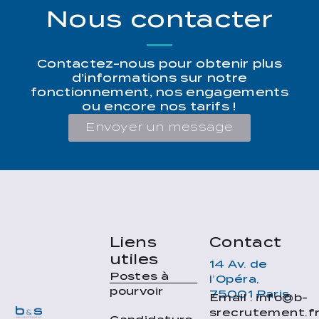
Nous contacter
Contactez-nous pour obtenir plus
d’informations sur notre
fonctionnement, nos engagements
ou encore nos tarifs !
Envoyer un message
Liens
Contact
utiles
14 Av. de
Postes à
l’Opéra,
pourvoir
75001 Paris
Email : info@b-
srecrutement.f