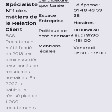
Candidature
Spécialiste
Téléphone :
spontanée
01 48 43 53
N°1 des
38
Espace
métiers de
Entreprise
Horaires :
la Relation
Client
Du lundi au
Politique de
jeudi 9h30
B&S
confidentialité
-18h00
Recrutement
Mentions
Vendredi
a été fondé
légales
9h30 - 17h00
en 2013 par
deux associés
passionnés de
ressources
humaines. En
2022, le
cabinet a
réalisé plus de
1 000
recrutements