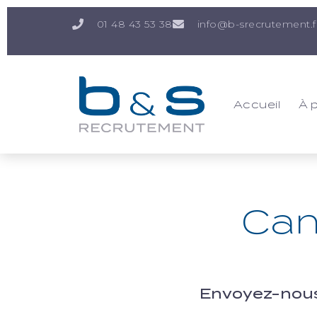
01 48 43 53 38
info@b-srecrutement.f
Accueil
À 
Can
Envoyez-nous 