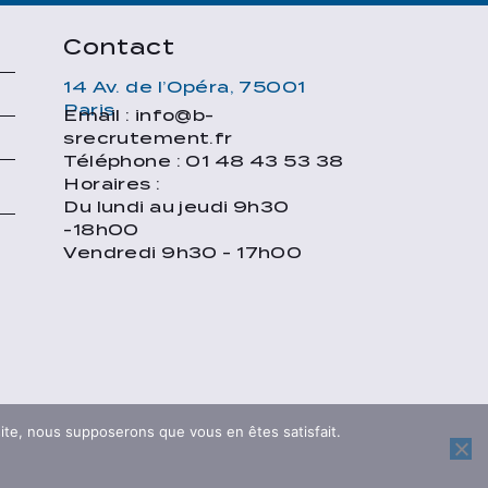
Contact
14 Av. de l’Opéra, 75001
Paris
Email : info@b-
e
srecrutement.fr
Téléphone : 01 48 43 53 38
Horaires :
Du lundi au jeudi 9h30
-18h00
Vendredi 9h30 - 17h00
 site, nous supposerons que vous en êtes satisfait.