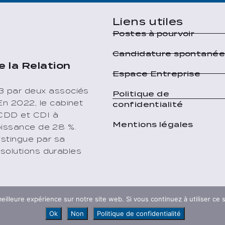
Liens utiles
Postes à pourvoir
Candidature spontané
e la Relation
Espace Entreprise
3 par deux associés
Politique de
n 2022, le cabinet
confidentialité
 CDD et CDI à
Mentions légales
roissance de 28 %.
istingue par sa
 solutions durables
eilleure expérience sur notre site web. Si vous continuez à utiliser ce
Ok
Non
Politique de confidentialité
© 2026 - B&S Recrutement