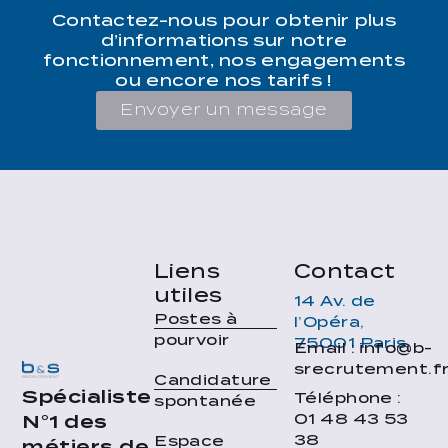
Contactez-nous pour obtenir plus
d’informations sur notre
fonctionnement, nos engagements
ou encore nos tarifs !
Envoyer un message
Liens
Contact
utiles
14 Av. de
Postes à
l’Opéra,
pourvoir
75001 Paris
Email : info@b-
srecrutement.f
Candidature
Spécialiste
Téléphone :
spontanée
01 48 43 53
N°1 des
38
Espace
métiers de