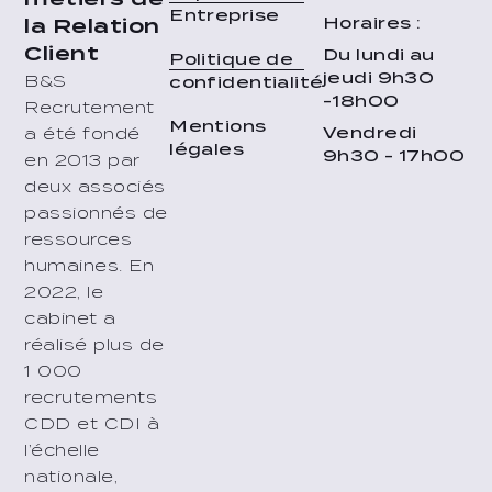
Entreprise
Horaires :
la Relation
Client
Du lundi au
Politique de
jeudi 9h30
B&S
confidentialité
-18h00
Recrutement
Mentions
Vendredi
a été fondé
légales
9h30 - 17h00
en 2013 par
deux associés
passionnés de
ressources
humaines. En
2022, le
cabinet a
réalisé plus de
1 000
recrutements
CDD et CDI à
l’échelle
nationale,