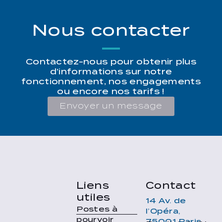
Nous contacter
Contactez-nous pour obtenir plus
d’informations sur notre
fonctionnement, nos engagements
ou encore nos tarifs !
Envoyer un message
Liens
Contact
utiles
14 Av. de
Postes à
l’Opéra,
pourvoir
75001 Paris