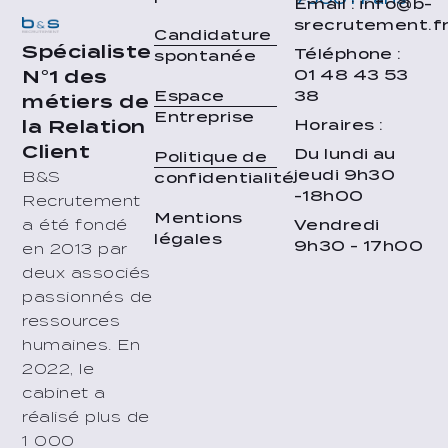
Email : info@b-
srecrutement.f
Candidature
Spécialiste
Téléphone :
spontanée
01 48 43 53
N°1 des
38
Espace
métiers de
Entreprise
Horaires :
la Relation
Client
Du lundi au
Politique de
jeudi 9h30
B&S
confidentialité
-18h00
Recrutement
Mentions
Vendredi
a été fondé
légales
9h30 - 17h00
en 2013 par
deux associés
passionnés de
ressources
humaines. En
2022, le
cabinet a
réalisé plus de
1 000