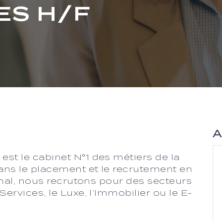
ES H/F
A
st le cabinet N°1 des métiers de la
dans le placement et le recrutement en
ional, nous recrutons pour des secteurs
ervices, le Luxe, l’Immobilier ou le E-