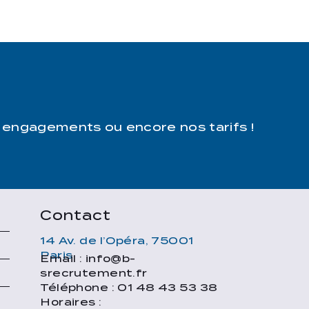
 engagements ou encore nos tarifs !
Contact
14 Av. de l’Opéra, 75001
Paris
Email : info@b-
e
srecrutement.fr
Téléphone : 01 48 43 53 38
Horaires :