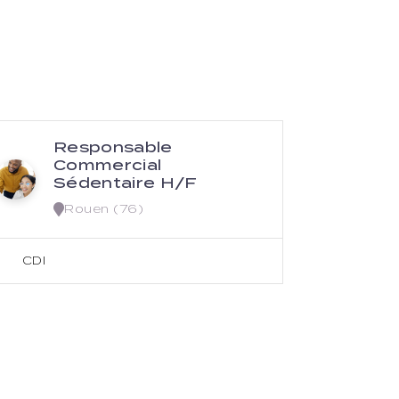
Responsable
C
Commercial
f
Sédentaire H/F
Rouen (76)
CDI
CDI