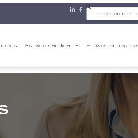
r
propos
Espace candidat
Espace entreprise
S