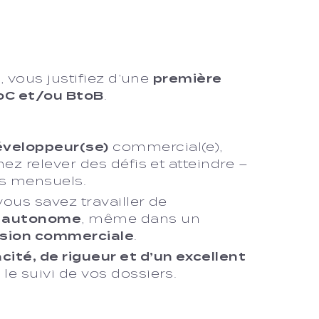
5
, vous justifiez d’une
première
oC et/ou BtoB
.
éveloppeur(se)
commercial(e),
mez relever des défis et atteindre –
fs mensuels.
vous savez travailler de
et autonome
, même dans un
ssion commerciale
.
ité, de rigueur et d’un excellent
le suivi de vos dossiers.