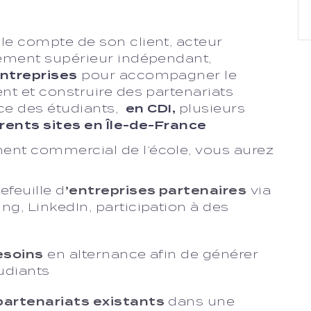
le compte de son client, acteur
ement supérieur indépendant,
Entreprises
pour accompagner le
t et construire des partenariats
ice des étudiants,
en CDI,
p
lusieurs
rents sites en Île-de-France
nt commercial de l’école, vous aurez
efeuille d
’entreprises partenaires
via
ng, LinkedIn, participation à des
besoins
en alternance afin de générer
udiants
partenariats existants
dans une