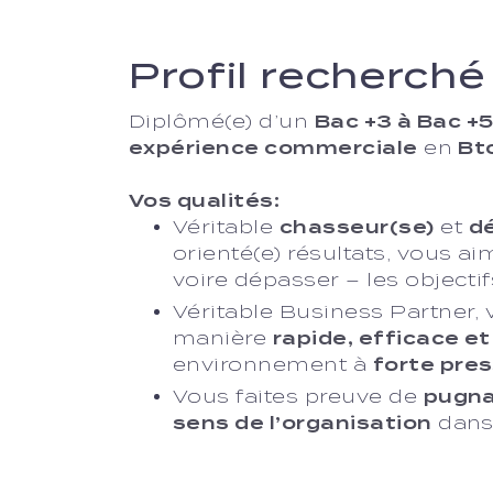
Profil recherché
Diplômé(e) d’un
Bac +3 à Bac +
expérience commerciale
en
Bt
Vos qualités:
Véritable
chasseur(se)
et
d
orienté(e) résultats, vous ai
voire dépasser – les objecti
Véritable Business Partner, 
manière
rapide, efficace 
environnement à
forte pre
Vous faites preuve de
pugnac
sens de l’organisation
dans 