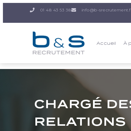
01 48 43 53 38
info@b-srecrutement.f
Accueil
À 
CHARGÉ DE
RELATIONS