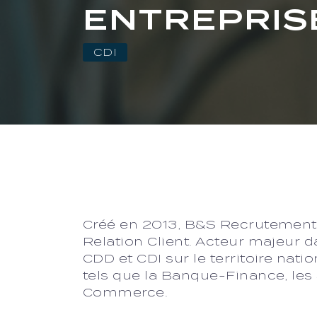
ENTREPRIS
CDI
Créé en 2013, B&S Recrutement e
Relation Client. Acteur majeur 
CDD et CDI sur le territoire nat
tels que la Banque-Finance, les S
Commerce.