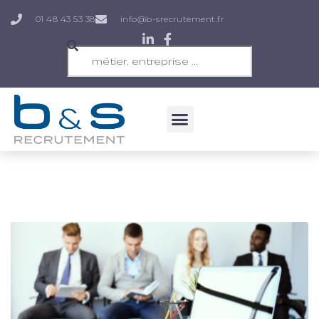
01 48 43 53 38
info@b-srecrutement.fr