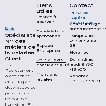
Liens
Contact
utiles
14 Av. de
Postes à
l’Opéra,
pourvoir
75001 Paris
Email : info@b-
srecrutement.f
Candidature
Spécialiste
Téléphone :
spontanée
01 48 43 53
N°1 des
38
Espace
métiers de
Entreprise
Horaires :
la Relation
Client
Du lundi au
Politique de
jeudi 9h30
B&S
confidentialité
-18h00
Recrutement
Mentions
Vendredi
a été fondé
légales
9h30 - 17h00
en 2013 par
deux associés
passionnés de
ressources
humaines. En