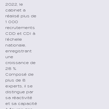
2022, le
cabinet a
réalisé plus de
1 000
recrutements
CDD et CDI à
l’échelle
nationale,
enregistrant
une
croissance de
28 %.
Composé de
plus de 8
experts, il se
distingue par
sa réactivité
et sa capacité