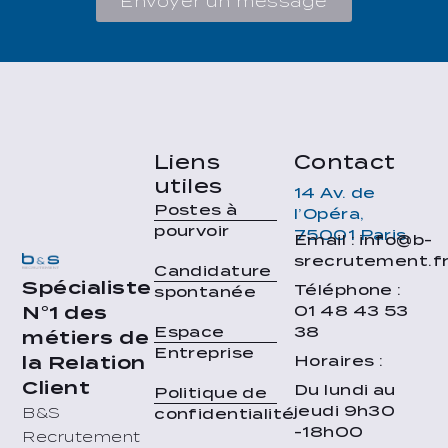
Envoyer un message
Liens
Contact
utiles
14 Av. de
Postes à
l’Opéra,
pourvoir
75001 Paris
Email : info@b-
srecrutement.f
Candidature
Spécialiste
Téléphone :
spontanée
01 48 43 53
N°1 des
38
Espace
métiers de
Entreprise
Horaires :
la Relation
Client
Du lundi au
Politique de
jeudi 9h30
B&S
confidentialité
-18h00
Recrutement