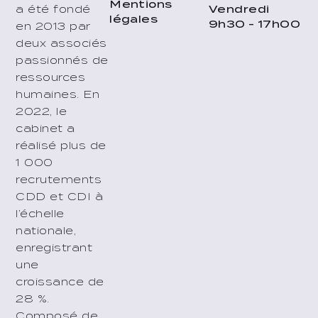
Mentions
Vendredi
a été fondé
légales
9h30 - 17h00
en 2013 par
deux associés
passionnés de
ressources
humaines. En
2022, le
cabinet a
réalisé plus de
1 000
recrutements
CDD et CDI à
l’échelle
nationale,
enregistrant
une
croissance de
28 %.
Composé de