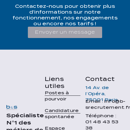
Contactez-nous pour obtenir plus
d’informations sur notre
fonctionnement, nos engagements
ou encore nos tarifs !
Envoyer un message
Liens
Contact
utiles
14 Av. de
Postes à
l’Opéra,
pourvoir
75001 Paris
Email : info@b-
srecrutement.f
Candidature
Spécialiste
Téléphone :
spontanée
01 48 43 53
N°1 des
38
Espace
métiers de