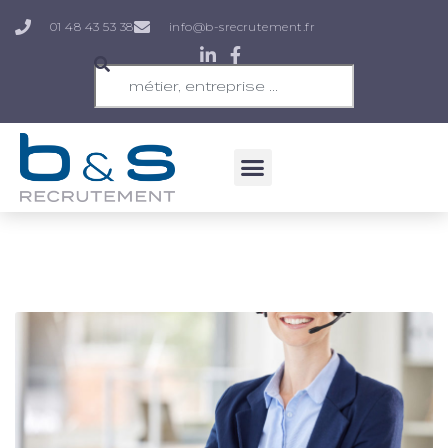
01 48 43 53 38
info@b-srecrutement.fr