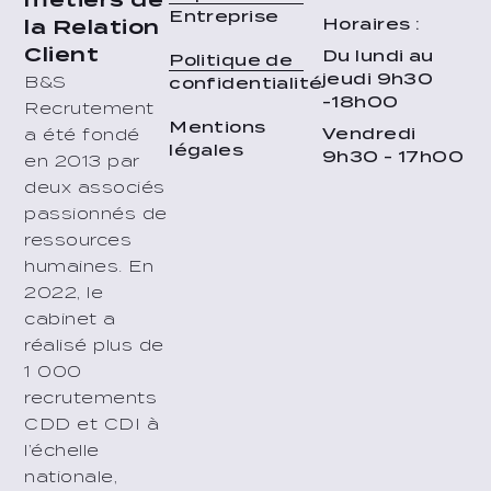
Entreprise
Horaires :
la Relation
Client
Du lundi au
Politique de
jeudi 9h30
B&S
confidentialité
-18h00
Recrutement
Mentions
Vendredi
a été fondé
légales
9h30 - 17h00
en 2013 par
deux associés
passionnés de
ressources
humaines. En
2022, le
cabinet a
réalisé plus de
1 000
recrutements
CDD et CDI à
l’échelle
nationale,