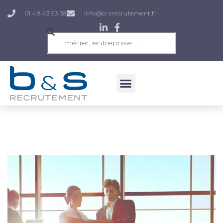
01 48 43 53 38
info@b-srecrutement.fr