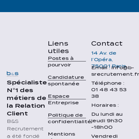
Liens
Contact
utiles
14 Av. de
Postes à
l’Opéra,
pourvoir
75001 Paris
Email : info@b-
srecrutement.f
Candidature
Spécialiste
Téléphone :
spontanée
01 48 43 53
N°1 des
38
Espace
métiers de
Entreprise
Horaires :
la Relation
Client
Du lundi au
Politique de
jeudi 9h30
B&S
confidentialité
-18h00
Recrutement
Mentions
Vendredi
a été fondé