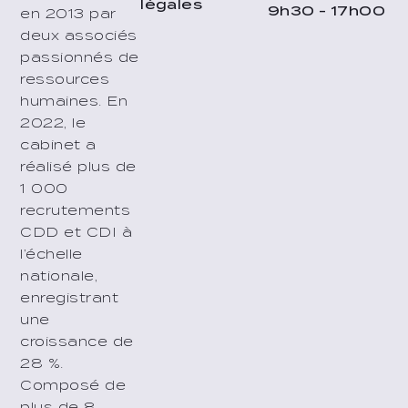
légales
9h30 - 17h00
en 2013 par
deux associés
passionnés de
ressources
humaines. En
2022, le
cabinet a
réalisé plus de
1 000
recrutements
CDD et CDI à
l’échelle
nationale,
enregistrant
une
croissance de
28 %.
Composé de
plus de 8