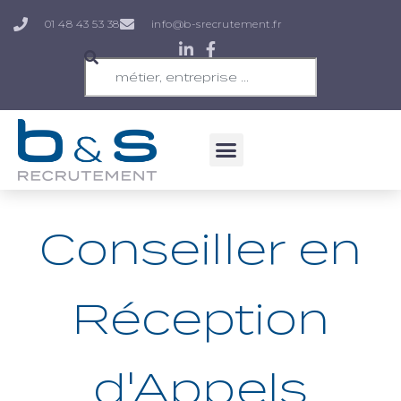
01 48 43 53 38
info@b-srecrutement.fr
Conseiller en
Réception
d'Appels