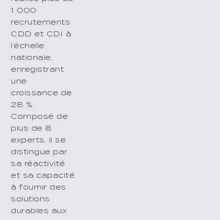
1 000
recrutements
CDD et CDI à
l’échelle
nationale,
enregistrant
une
croissance de
28 %.
Composé de
plus de 8
experts, il se
distingue par
sa réactivité
et sa capacité
à fournir des
solutions
durables aux