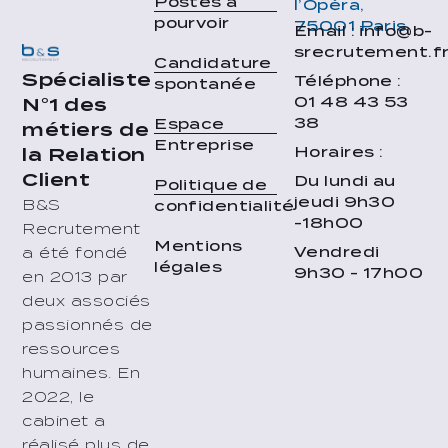
Postes à
l’Opéra,
pourvoir
75001 Paris
Email : info@b-
srecrutement.f
Candidature
Spécialiste
Téléphone :
spontanée
01 48 43 53
N°1 des
38
Espace
métiers de
Entreprise
Horaires :
la Relation
Client
Du lundi au
Politique de
jeudi 9h30
B&S
confidentialité
-18h00
Recrutement
Mentions
Vendredi
a été fondé
légales
9h30 - 17h00
en 2013 par
deux associés
passionnés de
ressources
humaines. En
2022, le
cabinet a
réalisé plus de