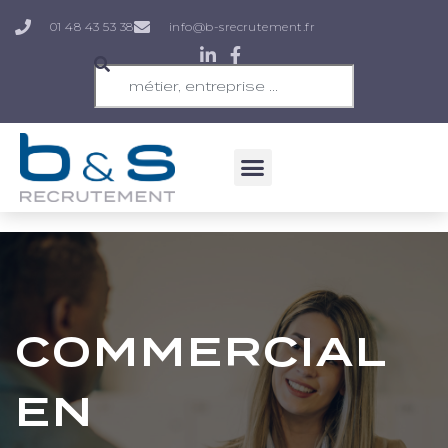
01 48 43 53 38
info@b-srecrutement.fr
COMMERCIAL
EN