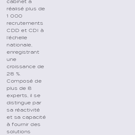
cabinet a
réalisé plus de
1 000
recrutements
CDD et CDI à
l’échelle
nationale,
enregistrant
une
croissance de
28 %.
Composé de
plus de 8
experts, il se
distingue par
sa réactivité
et sa capacité
à fournir des
solutions