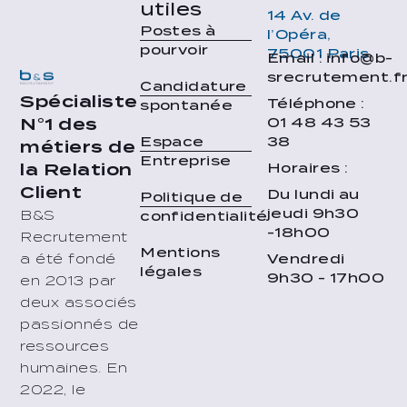
utiles
14 Av. de
Postes à
l’Opéra,
pourvoir
75001 Paris
Email : info@b-
srecrutement.f
Candidature
Spécialiste
Téléphone :
spontanée
01 48 43 53
N°1 des
38
Espace
métiers de
Entreprise
Horaires :
la Relation
Client
Du lundi au
Politique de
jeudi 9h30
B&S
confidentialité
-18h00
Recrutement
Mentions
Vendredi
a été fondé
légales
9h30 - 17h00
en 2013 par
deux associés
passionnés de
ressources
humaines. En
2022, le