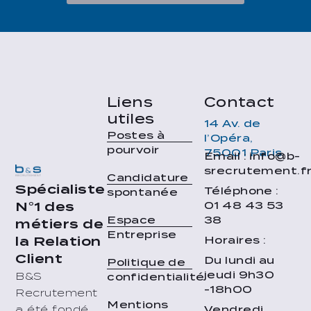
Liens
Contact
utiles
14 Av. de
Postes à
l’Opéra,
pourvoir
75001 Paris
Email : info@b-
srecrutement.f
Candidature
Spécialiste
Téléphone :
spontanée
01 48 43 53
N°1 des
38
Espace
métiers de
Entreprise
Horaires :
la Relation
Client
Du lundi au
Politique de
jeudi 9h30
B&S
confidentialité
-18h00
Recrutement
Mentions
Vendredi
a été fondé