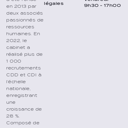
légales
9h30 - 17h00
en 2013 par
deux associés
passionnés de
ressources
humaines. En
2022, le
cabinet a
réalisé plus de
1 000
recrutements
CDD et CDI à
l’échelle
nationale,
enregistrant
une
croissance de
28 %.
Composé de